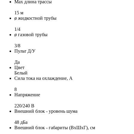
Max длина трассы
15 м
ø жидкостной трубы
1/4
ø газовой трубы
3/8
Пульт Д/У
Да
Цвет
Белый
Сила тока на охлаждение, А
8
Напряжение
220/240 B
Внешний блок - уровень шума
48 дБа
Внешний блок - габариты (ВхШхГ), см