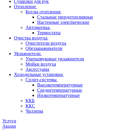
Сушилки для рук
Отопление
Котлы отопления
Стальные твердотопливные
Настенные электрические
Автоматика
Термостаты
Очистка воздуха
Очистители воздуха
Обеззараживатели
Увлажнители
Ультразвуковые увлажнители
Мойки воздуха
Аксессуары
Холодильные установки
Сплит-системы
Высокотемпературные
Среднетемпературные
Низкотемпературные
ККБ
ККС
Чиллеры
Услуги
Акции