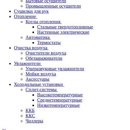
Бытовые осушители
Промышленные осушители
Сушилки для рук
Отопление
Котлы отопления
Стальные твердотопливные
Настенные электрические
Автоматика
Термостаты
Очистка воздуха
Очистители воздуха
Обеззараживатели
Увлажнители
Ультразвуковые увлажнители
Мойки воздуха
Аксессуары
Холодильные установки
Сплит-системы
Высокотемпературные
Среднетемпературные
Низкотемпературные
ККБ
ККС
Чиллеры