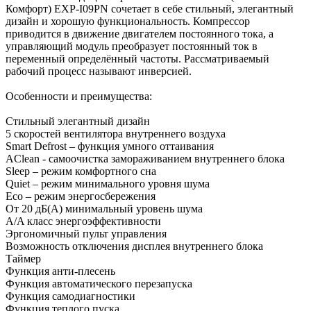
Комфорт) EXP-I09PN сочетает в себе стильный, элегантный
дизайн и хорошую функциональность. Компрессор
приводится в движение двигателем постоянного тока, а
управляющий модуль преобразует постоянный ток в
переменный определённый частоты. Рассматриваемый
рабочий процесс называют инверсией.
Особенности и преимущества:
Стильный элегантный дизайн
5 скоростей вентилятора внутреннего воздуха
Smart Defrost – функция умного оттаивания
AClean - cамоочистка замораживанием внутреннего блока
Sleep – режим комфортного сна
Quiet – режим минимального уровня шума
Eco – режим энергосбережения
От 20 дБ(А) минимальный уровень шума
A/A класс энергоэффективности
Эргономичный пульт управления
Возможность отключения дисплея внутреннего блока
Таймер
Функция анти-плесень
Функция автоматического перезапуска
Функция самодиагностики
Функция теплого пуска