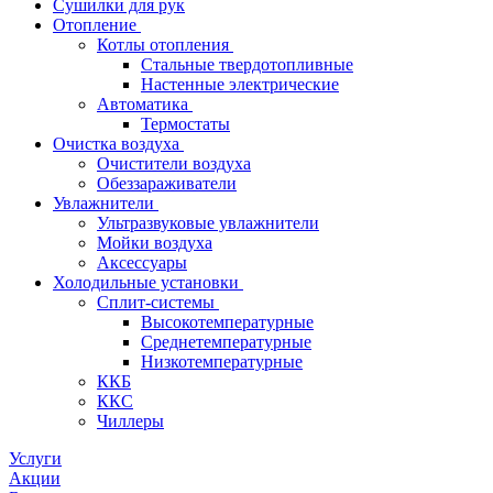
Сушилки для рук
Отопление
Котлы отопления
Стальные твердотопливные
Настенные электрические
Автоматика
Термостаты
Очистка воздуха
Очистители воздуха
Обеззараживатели
Увлажнители
Ультразвуковые увлажнители
Мойки воздуха
Аксессуары
Холодильные установки
Сплит-системы
Высокотемпературные
Среднетемпературные
Низкотемпературные
ККБ
ККС
Чиллеры
Услуги
Акции