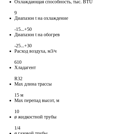
Охлаждающая способность, тыс. BTU
9
Диапазон t на охлаждение
-15...+50
Диапазон t на обогрев
-25...+30
Расход воздуха, м3/ч
610
Хладагент
R32
Max длина трассы
15 м
Max перепад высот, м
10
ø жидкостной трубы
1/4
ø газовой трубы