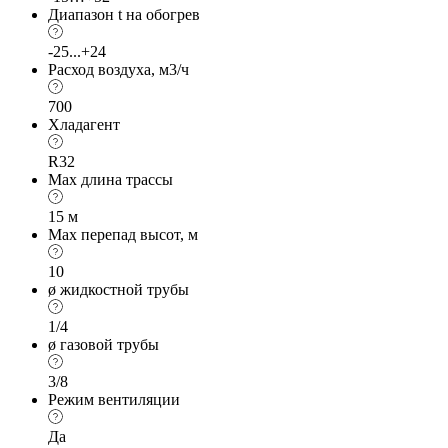
Диапазон t на обогрев
-25...+24
Расход воздуха, м3/ч
700
Хладагент
R32
Max длина трассы
15 м
Max перепад высот, м
10
ø жидкостной трубы
1/4
ø газовой трубы
3/8
Режим вентиляции
Да