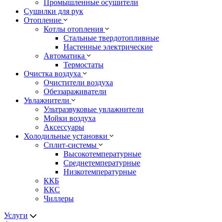
Промышленные осушители
Сушилки для рук
Отопление
Котлы отопления
Стальные твердотопливные
Настенные электрические
Автоматика
Термостаты
Очистка воздуха
Очистители воздуха
Обеззараживатели
Увлажнители
Ультразвуковые увлажнители
Мойки воздуха
Аксессуары
Холодильные установки
Сплит-системы
Высокотемпературные
Среднетемпературные
Низкотемпературные
ККБ
ККС
Чиллеры
Услуги