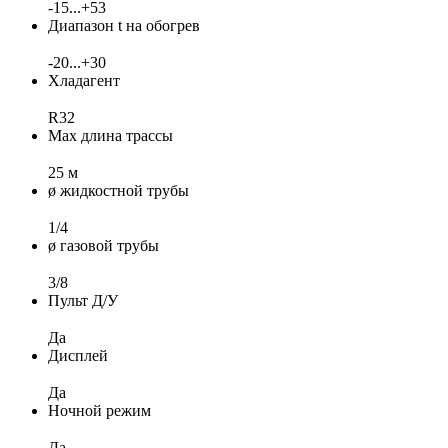
-15...+53
Диапазон t на обогрев
-20...+30
Хладагент
R32
Max длина трассы
25 м
ø жидкостной трубы
1/4
ø газовой трубы
3/8
Пульт Д/У
Да
Дисплей
Да
Ночной режим
Да