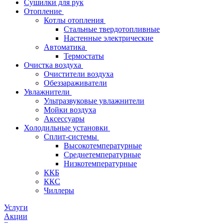
Сушилки для рук
Отопление
Котлы отопления
Стальные твердотопливные
Настенные электрические
Автоматика
Термостаты
Очистка воздуха
Очистители воздуха
Обеззараживатели
Увлажнители
Ультразвуковые увлажнители
Мойки воздуха
Аксессуары
Холодильные установки
Сплит-системы
Высокотемпературные
Среднетемпературные
Низкотемпературные
ККБ
ККС
Чиллеры
Услуги
Акции