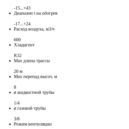
-15...+43
Диапазон t на обогрев
-17...+24
Расход воздуха, м3/ч
600
Хладагент
R32
Max длина трассы
20 м
Max перепад высот, м
8
ø жидкостной трубы
1/4
ø газовой трубы
3/8
Режим вентиляции