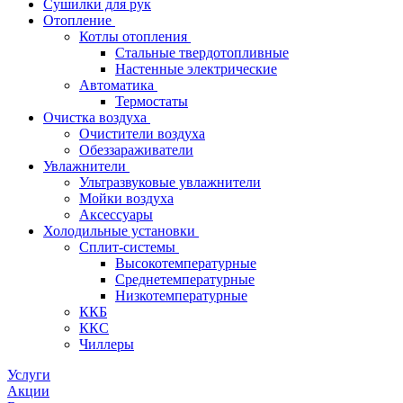
Сушилки для рук
Отопление
Котлы отопления
Стальные твердотопливные
Настенные электрические
Автоматика
Термостаты
Очистка воздуха
Очистители воздуха
Обеззараживатели
Увлажнители
Ультразвуковые увлажнители
Мойки воздуха
Аксессуары
Холодильные установки
Сплит-системы
Высокотемпературные
Среднетемпературные
Низкотемпературные
ККБ
ККС
Чиллеры
Услуги
Акции