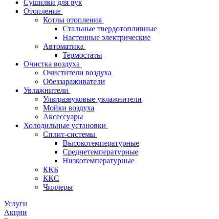
Сушилки для рук
Отопление
Котлы отопления
Стальные твердотопливные
Настенные электрические
Автоматика
Термостаты
Очистка воздуха
Очистители воздуха
Обеззараживатели
Увлажнители
Ультразвуковые увлажнители
Мойки воздуха
Аксессуары
Холодильные установки
Сплит-системы
Высокотемпературные
Среднетемпературные
Низкотемпературные
ККБ
ККС
Чиллеры
Услуги
Акции