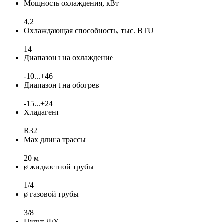
Мощность охлаждения, кВт
4,2
Охлаждающая способность, тыс. BTU
14
Диапазон t на охлаждение
-10...+46
Диапазон t на обогрев
-15...+24
Хладагент
R32
Max длина трассы
20 м
ø жидкостной трубы
1/4
ø газовой трубы
3/8
Пульт Д/У