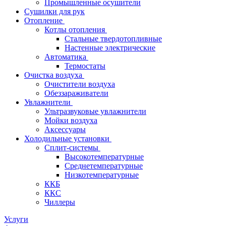
Промышленные осушители
Сушилки для рук
Отопление
Котлы отопления
Стальные твердотопливные
Настенные электрические
Автоматика
Термостаты
Очистка воздуха
Очистители воздуха
Обеззараживатели
Увлажнители
Ультразвуковые увлажнители
Мойки воздуха
Аксессуары
Холодильные установки
Сплит-системы
Высокотемпературные
Среднетемпературные
Низкотемпературные
ККБ
ККС
Чиллеры
Услуги