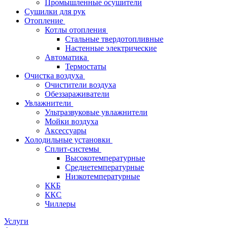
Промышленные осушители
Сушилки для рук
Отопление
Котлы отопления
Стальные твердотопливные
Настенные электрические
Автоматика
Термостаты
Очистка воздуха
Очистители воздуха
Обеззараживатели
Увлажнители
Ультразвуковые увлажнители
Мойки воздуха
Аксессуары
Холодильные установки
Сплит-системы
Высокотемпературные
Среднетемпературные
Низкотемпературные
ККБ
ККС
Чиллеры
Услуги