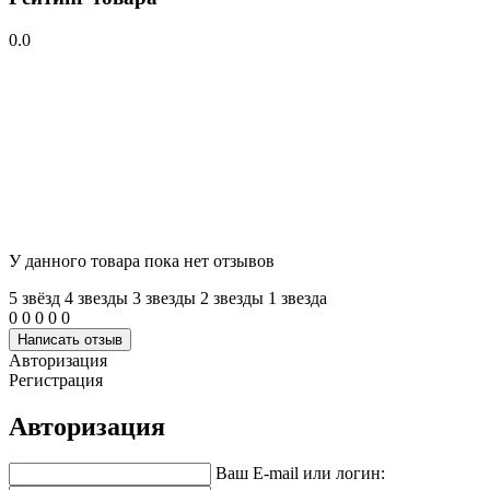
0.0
У данного товара пока нет отзывов
5 звёзд
4 звeзды
3 звeзды
2 звeзды
1 звeзда
0
0
0
0
0
Написать отзыв
Авторизация
Регистрация
Авторизация
Ваш E-mail или логин: