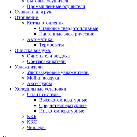
Бытовые осушители
Промышленные осушители
Сушилки для рук
Отопление
Котлы отопления
Стальные твердотопливные
Настенные электрические
Автоматика
Термостаты
Очистка воздуха
Очистители воздуха
Обеззараживатели
Увлажнители
Ультразвуковые увлажнители
Мойки воздуха
Аксессуары
Холодильные установки
Сплит-системы
Высокотемпературные
Среднетемпературные
Низкотемпературные
ККБ
ККС
Чиллеры