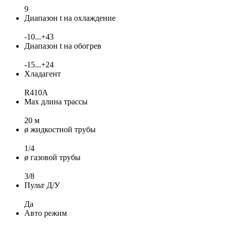
9
Диапазон t на охлаждение
-10...+43
Диапазон t на обогрев
-15...+24
Хладагент
R410A
Max длина трассы
20 м
ø жидкостной трубы
1/4
ø газовой трубы
3/8
Пульт Д/У
Да
Авто режим