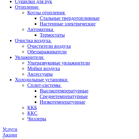
Сушилки для рук
Отопление
Котлы отопления
Стальные твердотопливные
Настенные электрические
Автоматика
Термостаты
Очистка воздуха
Очистители воздуха
Обеззараживатели
Увлажнители
Ультразвуковые увлажнители
Мойки воздуха
Аксессуары
Холодильные установки
Сплит-системы
Высокотемпературные
Среднетемпературные
Низкотемпературные
ККБ
ККС
Чиллеры
Услуги
Акции