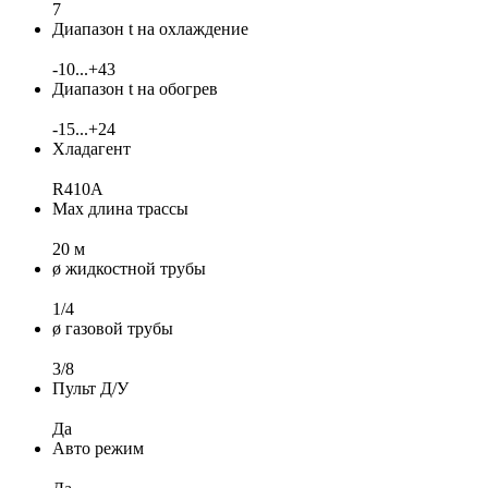
7
Диапазон t на охлаждение
-10...+43
Диапазон t на обогрев
-15...+24
Хладагент
R410A
Max длина трассы
20 м
ø жидкостной трубы
1/4
ø газовой трубы
3/8
Пульт Д/У
Да
Авто режим