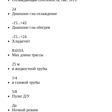
24
Диапазон t на охлаждение
-15...+43
Диапазон t на обогрев
-15...+24
Хладагент
R410A
Max длина трассы
25 м
ø жидкостной трубы
1/4
ø газовой трубы
5/8
Пульт Д/У
Да
Ночной режим