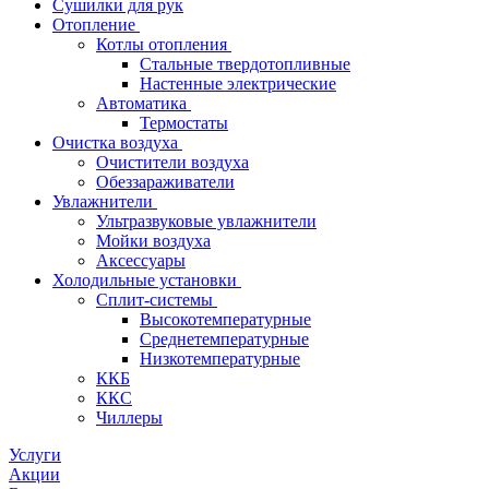
Сушилки для рук
Отопление
Котлы отопления
Стальные твердотопливные
Настенные электрические
Автоматика
Термостаты
Очистка воздуха
Очистители воздуха
Обеззараживатели
Увлажнители
Ультразвуковые увлажнители
Мойки воздуха
Аксессуары
Холодильные установки
Сплит-системы
Высокотемпературные
Среднетемпературные
Низкотемпературные
ККБ
ККС
Чиллеры
Услуги
Акции