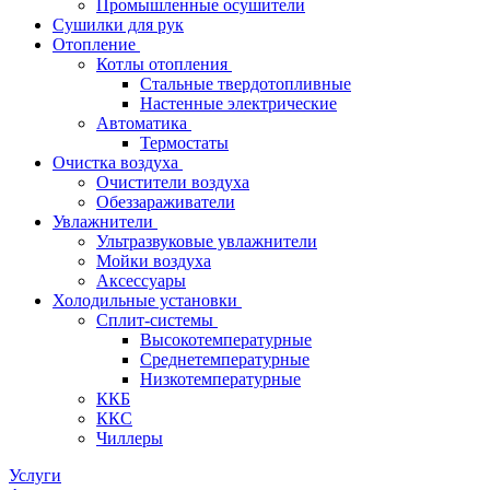
Промышленные осушители
Сушилки для рук
Отопление
Котлы отопления
Стальные твердотопливные
Настенные электрические
Автоматика
Термостаты
Очистка воздуха
Очистители воздуха
Обеззараживатели
Увлажнители
Ультразвуковые увлажнители
Мойки воздуха
Аксессуары
Холодильные установки
Сплит-системы
Высокотемпературные
Среднетемпературные
Низкотемпературные
ККБ
ККС
Чиллеры
Услуги