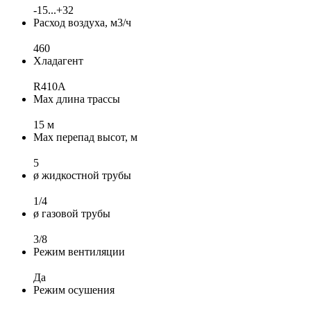
-15...+32
Расход воздуха, м3/ч
460
Хладагент
R410A
Max длина трассы
15 м
Max перепад высот, м
5
ø жидкостной трубы
1/4
ø газовой трубы
3/8
Режим вентиляции
Да
Режим осушения