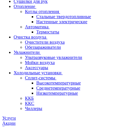
Сушилки для рук
Отопление
Котлы отопления
Стальные твердотопливные
Настенные электрические
Автоматика
Термостаты
Очистка воздуха
Очистители воздуха
Обеззараживатели
Увлажнители
Ультразвуковые увлажнители
Мойки воздуха
Аксессуары
Холодильные установки
Сплит-системы
Высокотемпературные
Среднетемпературные
Низкотемпературные
ККБ
ККС
Чиллеры
Услуги
Акции