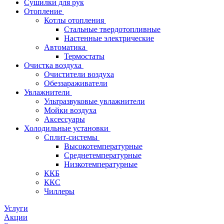
Сушилки для рук
Отопление
Котлы отопления
Стальные твердотопливные
Настенные электрические
Автоматика
Термостаты
Очистка воздуха
Очистители воздуха
Обеззараживатели
Увлажнители
Ультразвуковые увлажнители
Мойки воздуха
Аксессуары
Холодильные установки
Сплит-системы
Высокотемпературные
Среднетемпературные
Низкотемпературные
ККБ
ККС
Чиллеры
Услуги
Акции