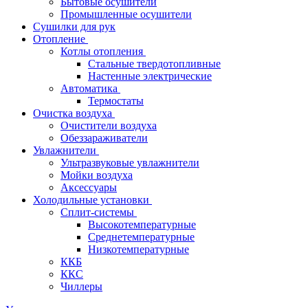
Бытовые осушители
Промышленные осушители
Сушилки для рук
Отопление
Котлы отопления
Стальные твердотопливные
Настенные электрические
Автоматика
Термостаты
Очистка воздуха
Очистители воздуха
Обеззараживатели
Увлажнители
Ультразвуковые увлажнители
Мойки воздуха
Аксессуары
Холодильные установки
Сплит-системы
Высокотемпературные
Среднетемпературные
Низкотемпературные
ККБ
ККС
Чиллеры