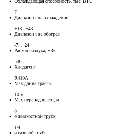
Охлаждающая способность, тыс. BTU
7
Диапазон t на охлаждение
+18...+43
Диапазон t на обогрев
-7...+24
Расход воздуха, м3/ч
530
Хладагент
R410A
Max длина трассы
10 м
Max перепад высот, м
8
ø жидкостной трубы
1/4
ø газовой трубы