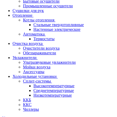
Бытовые осушители
Промышленные осушители
Сушилки для рук
Отопление
Котлы отопления
Стальные твердотопливные
Настенные электрические
Автоматика
Термостаты
Очистка воздуха
Очистители воздуха
Обеззараживатели
Увлажнители
Ультразвуковые увлажнители
Мойки воздуха
Аксессуары
Холодильные установки
Сплит-системы
Высокотемпературные
Среднетемпературные
Низкотемпературные
ККБ
ККС
Чиллеры