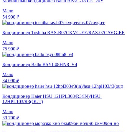
Мобильный кондиционер Ballu BPAC-18 CE_20Y
Мало
54 990 ₽
Кондиционер Toshiba RAS-B07CKVG-EE/RAS-07CAVG-EE
Мало
75 900 ₽
Кондиционер Ballu BSYI-08HN8_V4
Мало
34 090 ₽
Кондиционер Haier HSU-12HPL303/R3(IN)/HSU-
12HPL103/R3(OUT)
Мало
39 700 ₽