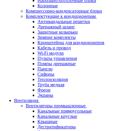
Напольно-потолочные блоки
Колонные
Компрессорно-конденсаторные блоки
Комплектующие к кондиционерам
Антивандальные решетки
Дренажный шланг
Защитные козырьки
Зимние комплекты
Кронштейны для кондиционеров
Кабель и провод
Wi-Fi модули
Пульты управления
Помпы дренажные
Панели
Сифоны
Теплоизоляция
Труба медная
Фреон
Экраны
Вентиляция
Вентиляторы промышленные
Канальные прямоугольные
Канальные круглые
Крышные
Дестратификаторы