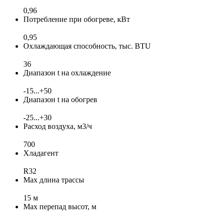
0,96
Потребление при обогреве, кВт
0,95
Охлаждающая способность, тыс. BTU
36
Диапазон t на охлаждение
-15...+50
Диапазон t на обогрев
-25...+30
Расход воздуха, м3/ч
700
Хладагент
R32
Max длина трассы
15 м
Max перепад высот, м