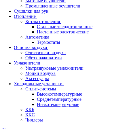
Бытовые осушители
Промышленные осушители
Сушилки для рук
Отопление
Котлы отопления
Стальные твердотопливные
Настенные электрические
Автоматика
Термостаты
Очистка воздуха
Очистители воздуха
Обеззараживатели
Увлажнители
Ультразвуковые увлажнители
Мойки воздуха
Аксессуары
Холодильные установки
Сплит-системы
Высокотемпературные
Среднетемпературные
Низкотемпературные
ККБ
ККС
Чиллеры