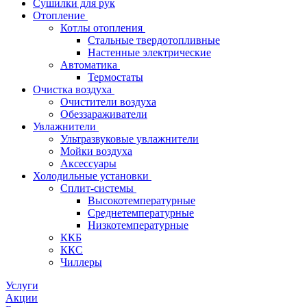
Сушилки для рук
Отопление
Котлы отопления
Стальные твердотопливные
Настенные электрические
Автоматика
Термостаты
Очистка воздуха
Очистители воздуха
Обеззараживатели
Увлажнители
Ультразвуковые увлажнители
Мойки воздуха
Аксессуары
Холодильные установки
Сплит-системы
Высокотемпературные
Среднетемпературные
Низкотемпературные
ККБ
ККС
Чиллеры
Услуги
Акции