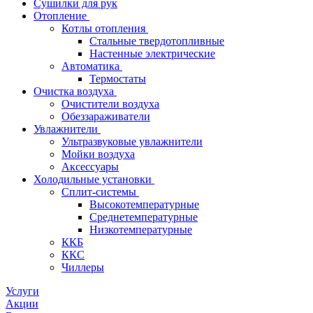
Сушилки для рук
Отопление
Котлы отопления
Стальные твердотопливные
Настенные электрические
Автоматика
Термостаты
Очистка воздуха
Очистители воздуха
Обеззараживатели
Увлажнители
Ультразвуковые увлажнители
Мойки воздуха
Аксессуары
Холодильные установки
Сплит-системы
Высокотемпературные
Среднетемпературные
Низкотемпературные
ККБ
ККС
Чиллеры
Услуги
Акции