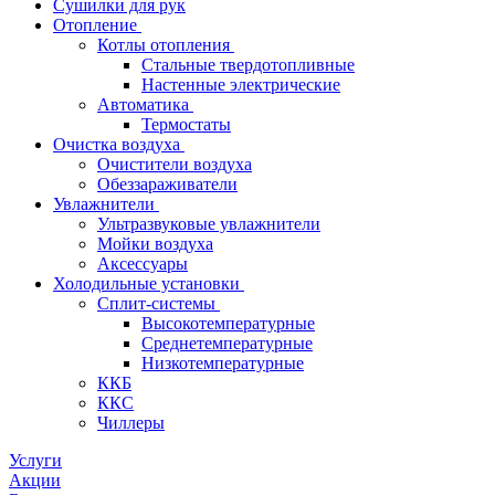
Сушилки для рук
Отопление
Котлы отопления
Стальные твердотопливные
Настенные электрические
Автоматика
Термостаты
Очистка воздуха
Очистители воздуха
Обеззараживатели
Увлажнители
Ультразвуковые увлажнители
Мойки воздуха
Аксессуары
Холодильные установки
Сплит-системы
Высокотемпературные
Среднетемпературные
Низкотемпературные
ККБ
ККС
Чиллеры
Услуги
Акции