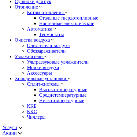
Сушилки для рук
Отопление
Котлы отопления
Стальные твердотопливные
Настенные электрические
Автоматика
Термостаты
Очистка воздуха
Очистители воздуха
Обеззараживатели
Увлажнители
Ультразвуковые увлажнители
Мойки воздуха
Аксессуары
Холодильные установки
Сплит-системы
Высокотемпературные
Среднетемпературные
Низкотемпературные
ККБ
ККС
Чиллеры
Услуги
Акции