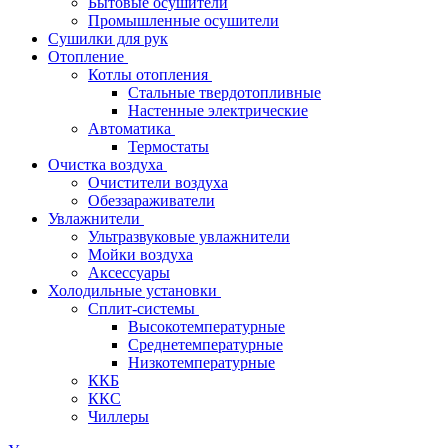
Бытовые осушители
Промышленные осушители
Сушилки для рук
Отопление
Котлы отопления
Стальные твердотопливные
Настенные электрические
Автоматика
Термостаты
Очистка воздуха
Очистители воздуха
Обеззараживатели
Увлажнители
Ультразвуковые увлажнители
Мойки воздуха
Аксессуары
Холодильные установки
Сплит-системы
Высокотемпературные
Среднетемпературные
Низкотемпературные
ККБ
ККС
Чиллеры