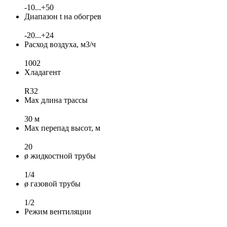
-10...+50
Диапазон t на обогрев
-20...+24
Расход воздуха, м3/ч
1002
Хладагент
R32
Max длина трассы
30 м
Max перепад высот, м
20
ø жидкостной трубы
1/4
ø газовой трубы
1/2
Режим вентиляции