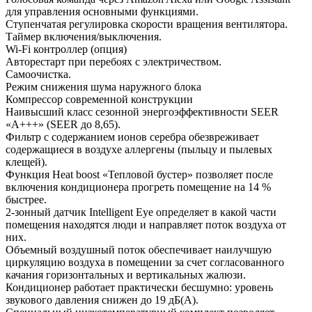
для управления основными функциями.
Ступенчатая регулировка скорости вращения вентилятора.
Таймер включения/выключения.
Wi-Fi контроллер (опция)
Авторестарт при перебоях с электричеством.
Самоочистка.
Режим снижения шума наружного блока
Компрессор современной конструкции
Наивысший класс сезонной энергоэффективности SEER
«А+++» (SEER до 8,65).
Фильтр с содержанием ионов серебра обезвреживает
содержащиеся в воздухе аллергены (пыльцу и пылевых
клещей).
Функция Heat boost «Тепловой бустер» позволяет после
включения кондиционера прогреть помещение на 14 %
быстрее.
2-зонный датчик Intelligent Eye определяет в какой части
помещения находятся люди и направляет поток воздуха от
них.
Объемный воздушный поток обеспечивает наилучшую
циркуляцию воздуха в помещении за счет согласованного
качания горизонтальных и вертикальных жалюзи.
Кондиционер работает практически бесшумно: уровень
звукового давления снижен до 19 дБ(А).