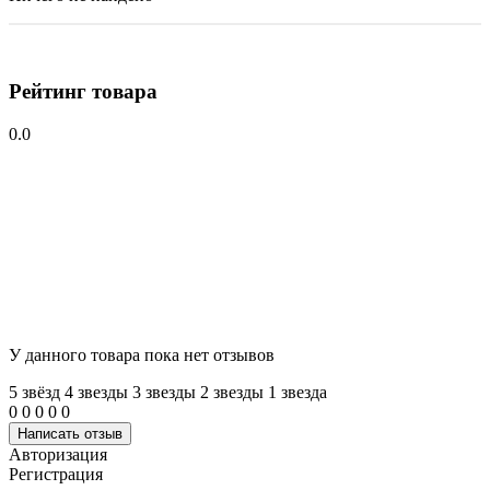
Рейтинг товара
0.0
У данного товара пока нет отзывов
5 звёзд
4 звeзды
3 звeзды
2 звeзды
1 звeзда
0
0
0
0
0
Написать отзыв
Авторизация
Регистрация