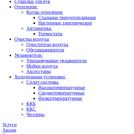
Сушилки для рук
Отопление
Котлы отопления
Стальные твердотопливные
Настенные электрические
Автоматика
Термостаты
Очистка воздуха
Очистители воздуха
Обеззараживатели
Увлажнители
Ультразвуковые увлажнители
Мойки воздуха
Аксессуары
Холодильные установки
Сплит-системы
Высокотемпературные
Среднетемпературные
Низкотемпературные
ККБ
ККС
Чиллеры
Услуги
Акции