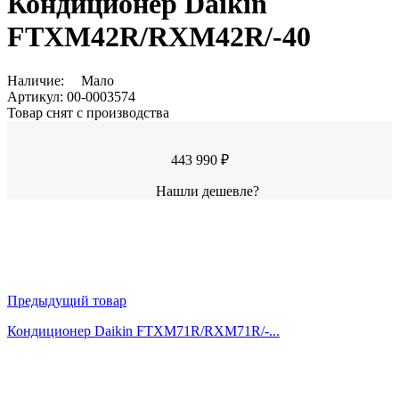
Кондиционер Daikin
FTXM42R/RXM42R/-40
Наличие:
Мало
Артикул:
00-0003574
Товар снят с производства
443 990 ₽
Нашли дешевле?
Предыдущий товар
Кондиционер Daikin FTXM71R/RXM71R/-...