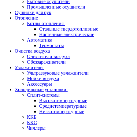
Бытовые осушители
Промышленные осушители
Сушилки для рук
Отопление
Котлы отопления
Стальные твердотопливные
Настенные электрические
Автоматика
Термостаты
Очистка воздуха
Очистители воздуха
Обеззараживатели
Увлажнители
Ультразвуковые увлажнители
Мойки воздуха
Аксессуары
Холодильные установки
Сплит-системы
Высокотемпературные
Среднетемпературные
Низкотемпературные
ККБ
ККС
Чиллеры