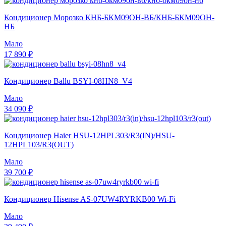
Кондиционер Морозко КНБ-БКМ09ОН-ВБ/КНБ-БКМ09ОН-
НБ
Мало
17 890 ₽
Кондиционер Ballu BSYI-08HN8_V4
Мало
34 090 ₽
Кондиционер Haier HSU-12HPL303/R3(IN)/HSU-
12HPL103/R3(OUT)
Мало
39 700 ₽
Кондиционер Hisense AS-07UW4RYRKB00 Wi-Fi
Мало