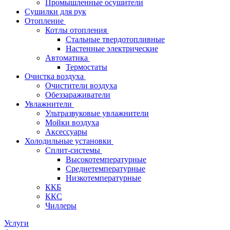
Промышленные осушители
Сушилки для рук
Отопление
Котлы отопления
Стальные твердотопливные
Настенные электрические
Автоматика
Термостаты
Очистка воздуха
Очистители воздуха
Обеззараживатели
Увлажнители
Ультразвуковые увлажнители
Мойки воздуха
Аксессуары
Холодильные установки
Сплит-системы
Высокотемпературные
Среднетемпературные
Низкотемпературные
ККБ
ККС
Чиллеры
Услуги