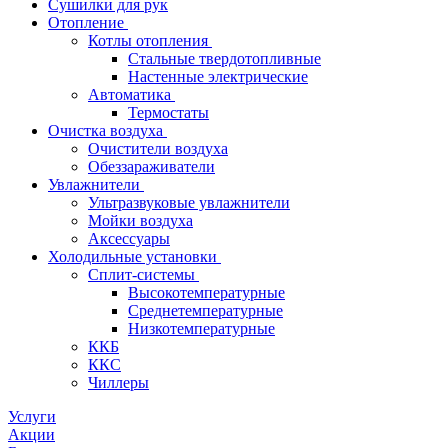
Сушилки для рук
Отопление
Котлы отопления
Стальные твердотопливные
Настенные электрические
Автоматика
Термостаты
Очистка воздуха
Очистители воздуха
Обеззараживатели
Увлажнители
Ультразвуковые увлажнители
Мойки воздуха
Аксессуары
Холодильные установки
Сплит-системы
Высокотемпературные
Среднетемпературные
Низкотемпературные
ККБ
ККС
Чиллеры
Услуги
Акции