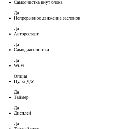
Самоочистка внут блока
Да
Непрерывное движение заслонок
Да
Авторестарт
Да
Самодиагностика
Да
Wi-Fi
Опция
Пульт Д/У
Да
Таймер
Да
Дисплей
Да
Теплый пуск