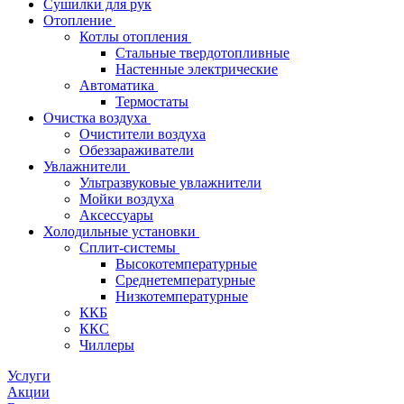
Сушилки для рук
Отопление
Котлы отопления
Стальные твердотопливные
Настенные электрические
Автоматика
Термостаты
Очистка воздуха
Очистители воздуха
Обеззараживатели
Увлажнители
Ультразвуковые увлажнители
Мойки воздуха
Аксессуары
Холодильные установки
Сплит-системы
Высокотемпературные
Среднетемпературные
Низкотемпературные
ККБ
ККС
Чиллеры
Услуги
Акции