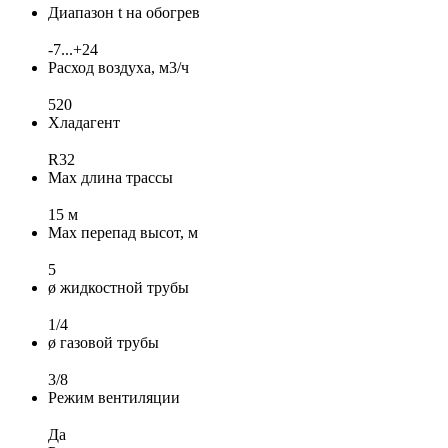
Диапазон t на обогрев
-7...+24
Расход воздуха, м3/ч
520
Хладагент
R32
Max длина трассы
15 м
Max перепад высот, м
5
ø жидкостной трубы
1/4
ø газовой трубы
3/8
Режим вентиляции
Да