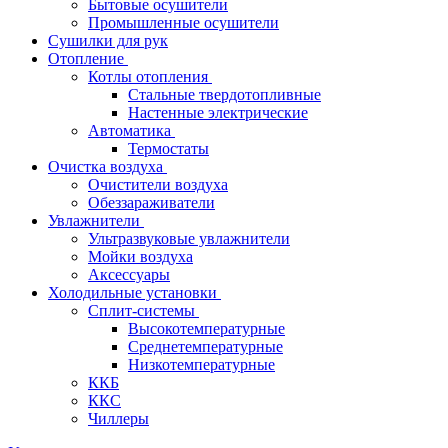
Бытовые осушители
Промышленные осушители
Сушилки для рук
Отопление
Котлы отопления
Стальные твердотопливные
Настенные электрические
Автоматика
Термостаты
Очистка воздуха
Очистители воздуха
Обеззараживатели
Увлажнители
Ультразвуковые увлажнители
Мойки воздуха
Аксессуары
Холодильные установки
Сплит-системы
Высокотемпературные
Среднетемпературные
Низкотемпературные
ККБ
ККС
Чиллеры