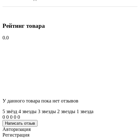
Рейтинг товара
0.0
У данного товара пока нет отзывов
5 звёзд
4 звeзды
3 звeзды
2 звeзды
1 звeзда
0
0
0
0
0
Написать отзыв
Авторизация
Регистрация