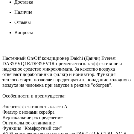
Доставка
Наличие
Отзывы
Вопросы
Настенный On/Off кондиционер Daichi (Даичи) Everest
DA35EVQ1R/DF35EV1R применяется как эффективное и
надежное средство микроклимата. За качество воздуха
отвечают доработанный фильтр и ионизатор. Функция
теплого старта позволяет предотвратить попадание холодного
воздуха на человека при запуске в режиме "обогрев".
Особенности и преимущества:
Энергоэффективность класса А
Фильтр с ионами серебра
Вертикальное распределение
Оптимальное оттаивание
Функция "Комфортный сон"
Wi-Fi-управление через контроллер DW21/22-B CTRL-AC-S-