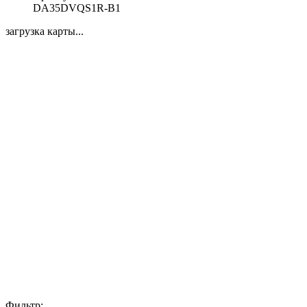
DA35DVQS1R-B1
загрузка карты...
Фильтр: