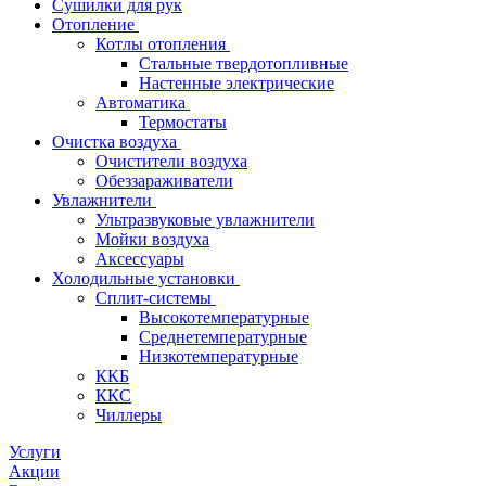
Сушилки для рук
Отопление
Котлы отопления
Стальные твердотопливные
Настенные электрические
Автоматика
Термостаты
Очистка воздуха
Очистители воздуха
Обеззараживатели
Увлажнители
Ультразвуковые увлажнители
Мойки воздуха
Аксессуары
Холодильные установки
Сплит-системы
Высокотемпературные
Среднетемпературные
Низкотемпературные
ККБ
ККС
Чиллеры
Услуги
Акции