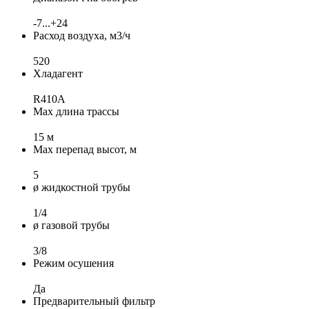
-7...+24
Расход воздуха, м3/ч
520
Хладагент
R410A
Max длина трассы
15 м
Max перепад высот, м
5
ø жидкостной трубы
1/4
ø газовой трубы
3/8
Режим осушения
Да
Предварительный фильтр