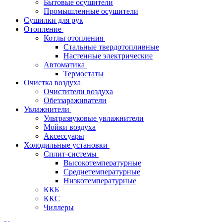
Бытовые осушители
Промышленные осушители
Сушилки для рук
Отопление
Котлы отопления
Стальные твердотопливные
Настенные электрические
Автоматика
Термостаты
Очистка воздуха
Очистители воздуха
Обеззараживатели
Увлажнители
Ультразвуковые увлажнители
Мойки воздуха
Аксессуары
Холодильные установки
Сплит-системы
Высокотемпературные
Среднетемпературные
Низкотемпературные
ККБ
ККС
Чиллеры