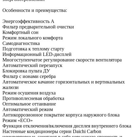
Особенности и преимущества:
Энергоэффективность A
Фильтр предварительной очистки
Комфортный сон
Режим локального комфорта
Самодиагностика
Подготовка к теплому старту
Информационный LED-дисплей
Многоступенчатое регулирование скорости вентилятора
Автоматический перезапуск
Блокировка пульта ДУ
Фильтр с ионами серебра
Автоматическое качание горизонтальных и вертикальных
жалюзи
Режим осушения воздуха
Противоплесневая обработка
Оптимальное оттаивание
Автоматический режим
Антикоррозионное покрытие корпуса наружного блока
Режим «ECO»
Функция отключения/включения дисплея внутреннего блока
Настенные кондиционеры серии Daichi Carbon
неинверторные, сочетают в себе невысокую стоимость и