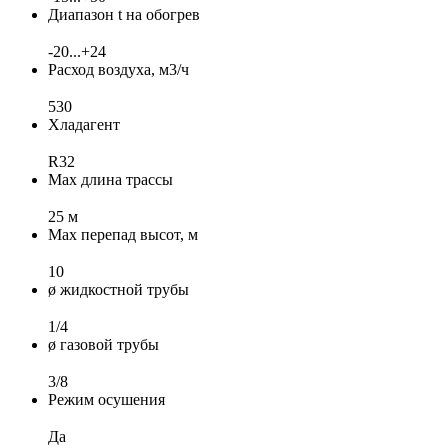
Диапазон t на обогрев
-20...+24
Расход воздуха, м3/ч
530
Хладагент
R32
Max длина трассы
25 м
Max перепад высот, м
10
ø жидкостной трубы
1/4
ø газовой трубы
3/8
Режим осушения
Да