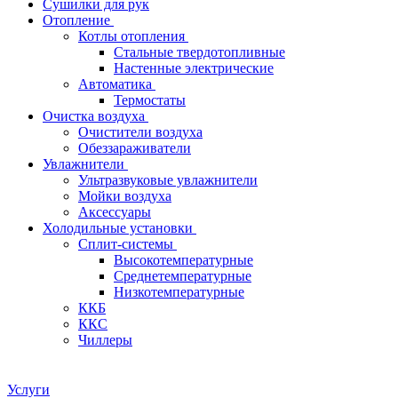
Сушилки для рук
Отопление
Котлы отопления
Стальные твердотопливные
Настенные электрические
Автоматика
Термостаты
Очистка воздуха
Очистители воздуха
Обеззараживатели
Увлажнители
Ультразвуковые увлажнители
Мойки воздуха
Аксессуары
Холодильные установки
Сплит-системы
Высокотемпературные
Среднетемпературные
Низкотемпературные
ККБ
ККС
Чиллеры
Услуги