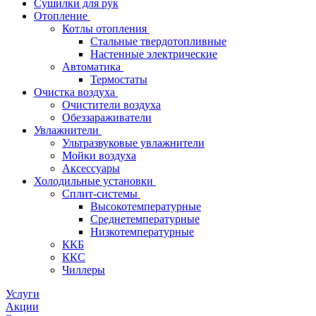
Сушилки для рук
Отопление
Котлы отопления
Стальные твердотопливные
Настенные электрические
Автоматика
Термостаты
Очистка воздуха
Очистители воздуха
Обеззараживатели
Увлажнители
Ультразвуковые увлажнители
Мойки воздуха
Аксессуары
Холодильные установки
Сплит-системы
Высокотемпературные
Среднетемпературные
Низкотемпературные
ККБ
ККС
Чиллеры
Услуги
Акции