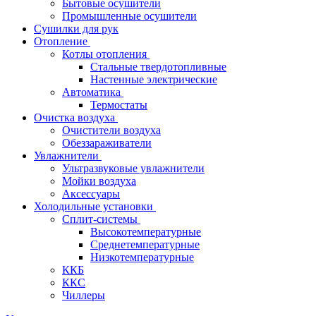
Бытовые осушители
Промышленные осушители
Сушилки для рук
Отопление
Котлы отопления
Стальные твердотопливные
Настенные электрические
Автоматика
Термостаты
Очистка воздуха
Очистители воздуха
Обеззараживатели
Увлажнители
Ультразвуковые увлажнители
Мойки воздуха
Аксессуары
Холодильные установки
Сплит-системы
Высокотемпературные
Среднетемпературные
Низкотемпературные
ККБ
ККС
Чиллеры