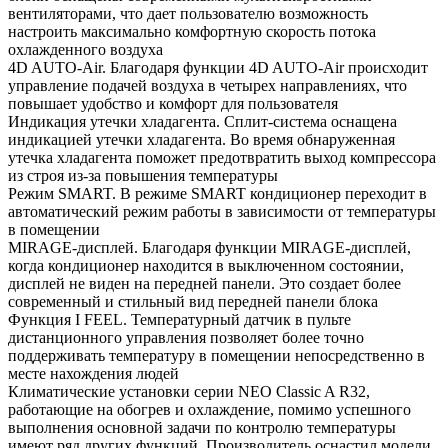
вентиляторами, что дает пользователю возможность
настроить максимально комфортную скорость потока
охлажденного воздуха
4D AUTO-Air. Благодаря функции 4D AUTO-Air происходит
управление подачей воздуха в четырех направлениях, что
повышает удобство и комфорт для пользователя
Индикация утечки хладагента. Сплит-система оснащена
индикацией утечки хладагента. Во время обнаруженная
утечка хладагента поможет предотвратить выход компрессора
из строя из-за повышения температуры
Режим SMART. В режиме SMART кондиционер переходит в
автоматический режим работы в зависимости от температуры
в помещении
MIRAGE-дисплей. Благодаря функции MIRAGE-дисплей,
когда кондиционер находится в выключенном состоянии,
дисплей не виден на передней панели. Это создает более
современный и стильный вид передней панели блока
Функция I FEEL. Температурный датчик в пульте
дистанционного управления позволяет более точно
поддерживать температуру в помещении непосредственно в
месте нахождения людей
Климатические установки серии NEO Classic A R32,
работающие на обогрев и охлаждение, помимо успешного
выполнения основной задачи по контролю температуры
имеют ряд других функций. Производитель оснастил модели