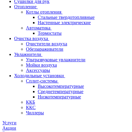
Сушилки для рук
Отопление
Котлы отопления
Стальные твердотопливные
Настенные электрические
Автоматика
Термостаты
Очистка воздуха
Очистители воздуха
Обеззараживатели
Увлажнители
Ультразвуковые увлажнители
Мойки воздуха
Аксессуары
Холодильные установки
Сплит-системы
Высокотемпературные
Среднетемпературные
Низкотемпературные
ККБ
ККС
Чиллеры
Услуги
Акции