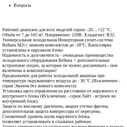
Вопросы
Рабочий диапазон для всех моделей серии: -20…+22 °С.
Объём от 7 до 165 м³. Напряжение: 220В. Хладагент: R32.
Универсальная холодильная Инверторная сплит-система
Belluna M2i с зимним комплектом до -30°С. Капиллярка
установлена в наружном блоке.
Надежность и долговечность - очевидные преимущества
холодильного оборудования Belluna + дополнительные
встроенные опции, за которые не нужно доплачивать - они
включены в комплектацию!
Предназначен для работы холодильной машины при
температуре окружающего воздуха до - 30 °С (Исключение -
серия Эконом без зимнего комплекта).
Установка щита управления на расстоянии от наружного и
внутреннего блока (Исключение - серия Лайт - встроен во
внутренний блок).
Защита по высокому давлению, авария утечки фреона,
дополнительная защита компрессора от перегрева.
Сниженный уровень шума наружного блока,
позволяет устанавливать в спальных районах.
Защита компрессора от гидроудара жидким фреоном и выхода