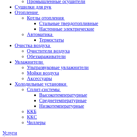
Промышленные осушители
Сушилки для рук
Отопление
Котлы отопления
Стальные твердотопливные
Настенные электрические
Автоматика
Термостаты
Очистка воздуха
Очистители воздуха
Обеззараживатели
Увлажнители
Ультразвуковые увлажнители
Мойки воздуха
Аксессуары
Холодильные установки
Сплит-системы
Высокотемпературные
Среднетемпературные
Низкотемпературные
ККБ
ККС
Чиллеры
Услуги