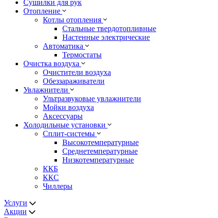
Сушилки для рук
Отопление
Котлы отопления
Стальные твердотопливные
Настенные электрические
Автоматика
Термостаты
Очистка воздуха
Очистители воздуха
Обеззараживатели
Увлажнители
Ультразвуковые увлажнители
Мойки воздуха
Аксессуары
Холодильные установки
Сплит-системы
Высокотемпературные
Среднетемпературные
Низкотемпературные
ККБ
ККС
Чиллеры
Услуги
Акции