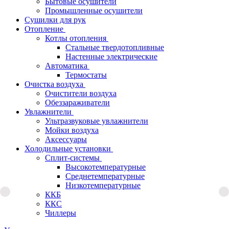
Бытовые осушители
Промышленные осушители
Сушилки для рук
Отопление
Котлы отопления
Стальные твердотопливные
Настенные электрические
Автоматика
Термостаты
Очистка воздуха
Очистители воздуха
Обеззараживатели
Увлажнители
Ультразвуковые увлажнители
Мойки воздуха
Аксессуары
Холодильные установки
Сплит-системы
Высокотемпературные
Среднетемпературные
Низкотемпературные
ККБ
ККС
Чиллеры