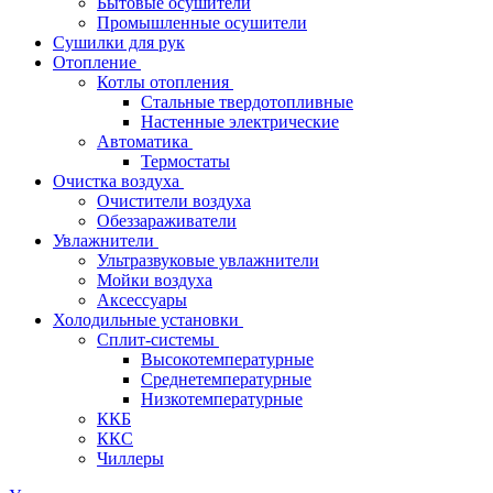
Бытовые осушители
Промышленные осушители
Сушилки для рук
Отопление
Котлы отопления
Стальные твердотопливные
Настенные электрические
Автоматика
Термостаты
Очистка воздуха
Очистители воздуха
Обеззараживатели
Увлажнители
Ультразвуковые увлажнители
Мойки воздуха
Аксессуары
Холодильные установки
Сплит-системы
Высокотемпературные
Среднетемпературные
Низкотемпературные
ККБ
ККС
Чиллеры