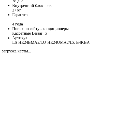
38 дБа
Внутренний блок - вес
27 кг
Гарантия
4 года
Поиск по сайту - кондиционеры
Кассетные Lessar _x
Артикул
LS-HE24BMA2/LU-HE24UMA2/LZ-B4KBA
загрузка карты...