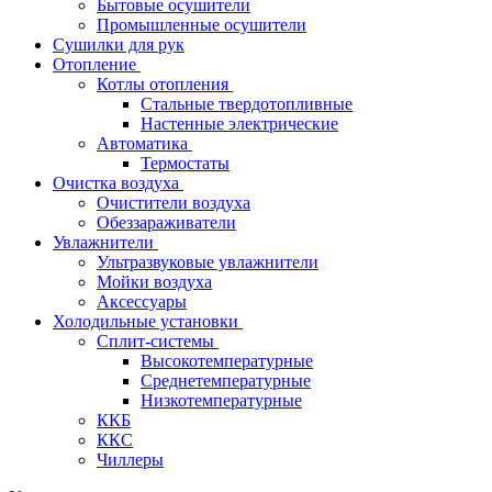
Бытовые осушители
Промышленные осушители
Сушилки для рук
Отопление
Котлы отопления
Стальные твердотопливные
Настенные электрические
Автоматика
Термостаты
Очистка воздуха
Очистители воздуха
Обеззараживатели
Увлажнители
Ультразвуковые увлажнители
Мойки воздуха
Аксессуары
Холодильные установки
Сплит-системы
Высокотемпературные
Среднетемпературные
Низкотемпературные
ККБ
ККС
Чиллеры