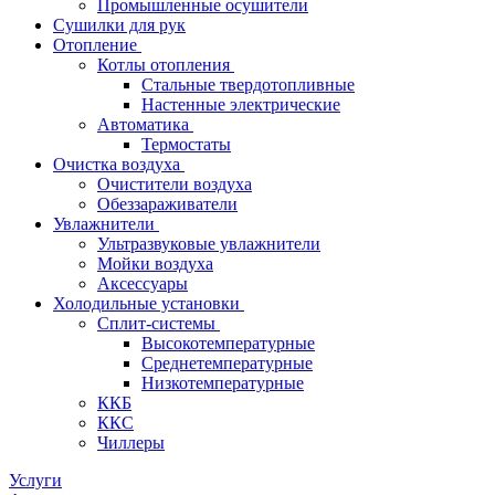
Промышленные осушители
Сушилки для рук
Отопление
Котлы отопления
Стальные твердотопливные
Настенные электрические
Автоматика
Термостаты
Очистка воздуха
Очистители воздуха
Обеззараживатели
Увлажнители
Ультразвуковые увлажнители
Мойки воздуха
Аксессуары
Холодильные установки
Сплит-системы
Высокотемпературные
Среднетемпературные
Низкотемпературные
ККБ
ККС
Чиллеры
Услуги