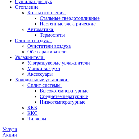
Сушилки для рук
Отопление
Котлы отопления
Стальные твердотопливные
Настенные электрические
Автоматика
Термостаты
Очистка воздуха
Очистители воздуха
Обеззараживатели
Увлажнители
Ультразвуковые увлажнители
Мойки воздуха
Аксессуары
Холодильные установки
Сплит-системы
Высокотемпературные
Среднетемпературные
Низкотемпературные
ККБ
ККС
Чиллеры
Услуги
Акции