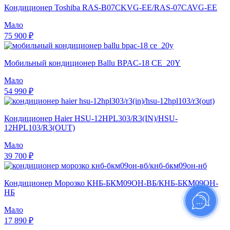
Кондиционер Toshiba RAS-B07CKVG-EE/RAS-07CAVG-EE
Мало
75 900 ₽
Мобильный кондиционер Ballu BPAC-18 CE_20Y
Мало
54 990 ₽
Кондиционер Haier HSU-12HPL303/R3(IN)/HSU-
12HPL103/R3(OUT)
Мало
39 700 ₽
Кондиционер Морозко КНБ-БКМ09ОН-ВБ/КНБ-БКМ09ОН-
НБ
Мало
17 890 ₽