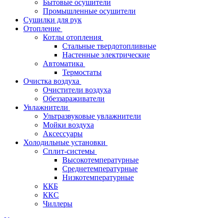
Бытовые осушители
Промышленные осушители
Сушилки для рук
Отопление
Котлы отопления
Стальные твердотопливные
Настенные электрические
Автоматика
Термостаты
Очистка воздуха
Очистители воздуха
Обеззараживатели
Увлажнители
Ультразвуковые увлажнители
Мойки воздуха
Аксессуары
Холодильные установки
Сплит-системы
Высокотемпературные
Среднетемпературные
Низкотемпературные
ККБ
ККС
Чиллеры