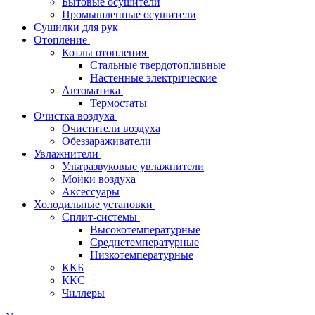
Бытовые осушители
Промышленные осушители
Сушилки для рук
Отопление
Котлы отопления
Стальные твердотопливные
Настенные электрические
Автоматика
Термостаты
Очистка воздуха
Очистители воздуха
Обеззараживатели
Увлажнители
Ультразвуковые увлажнители
Мойки воздуха
Аксессуары
Холодильные установки
Сплит-системы
Высокотемпературные
Среднетемпературные
Низкотемпературные
ККБ
ККС
Чиллеры