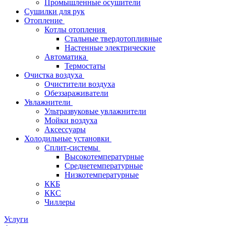
Промышленные осушители
Сушилки для рук
Отопление
Котлы отопления
Стальные твердотопливные
Настенные электрические
Автоматика
Термостаты
Очистка воздуха
Очистители воздуха
Обеззараживатели
Увлажнители
Ультразвуковые увлажнители
Мойки воздуха
Аксессуары
Холодильные установки
Сплит-системы
Высокотемпературные
Среднетемпературные
Низкотемпературные
ККБ
ККС
Чиллеры
Услуги