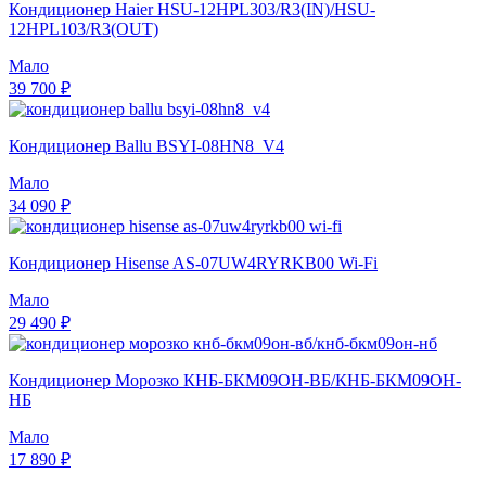
Кондиционер Haier HSU-12HPL303/R3(IN)/HSU-
12HPL103/R3(OUT)
Мало
39 700 ₽
Кондиционер Ballu BSYI-08HN8_V4
Мало
34 090 ₽
Кондиционер Hisense AS-07UW4RYRKB00 Wi-Fi
Мало
29 490 ₽
Кондиционер Морозко КНБ-БКМ09ОН-ВБ/КНБ-БКМ09ОН-
НБ
Мало
17 890 ₽