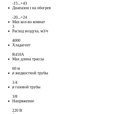
-15...+43
Диапазон t на обогрев
-20...+24
Max кол-во комнат
3
Расход воздуха, м3/ч
4000
Хладагент
R410A
Max длина трассы
60 м
ø жидкостной трубы
1/4
ø газовой трубы
3/8
Напряжение
220 В