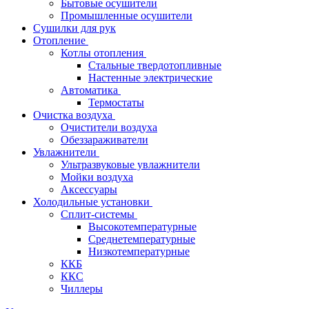
Бытовые осушители
Промышленные осушители
Сушилки для рук
Отопление
Котлы отопления
Стальные твердотопливные
Настенные электрические
Автоматика
Термостаты
Очистка воздуха
Очистители воздуха
Обеззараживатели
Увлажнители
Ультразвуковые увлажнители
Мойки воздуха
Аксессуары
Холодильные установки
Сплит-системы
Высокотемпературные
Среднетемпературные
Низкотемпературные
ККБ
ККС
Чиллеры