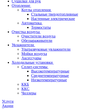
Сушилки для рук
Отопление
Котлы отопления
Стальные твердотопливные
Настенные электрические
Автоматика
Термостаты
Очистка воздуха
Очистители воздуха
Обеззараживатели
Увлажнители
Ультразвуковые увлажнители
Мойки воздуха
Аксессуары
Холодильные установки
Сплит-системы
Высокотемпературные
Среднетемпературные
Низкотемпературные
ККБ
ККС
Чиллеры
Услуги
Акции