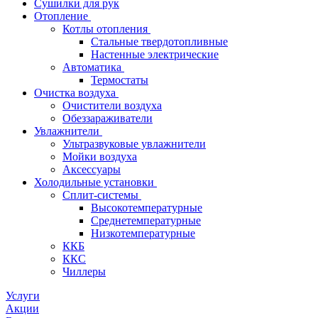
Сушилки для рук
Отопление
Котлы отопления
Стальные твердотопливные
Настенные электрические
Автоматика
Термостаты
Очистка воздуха
Очистители воздуха
Обеззараживатели
Увлажнители
Ультразвуковые увлажнители
Мойки воздуха
Аксессуары
Холодильные установки
Сплит-системы
Высокотемпературные
Среднетемпературные
Низкотемпературные
ККБ
ККС
Чиллеры
Услуги
Акции