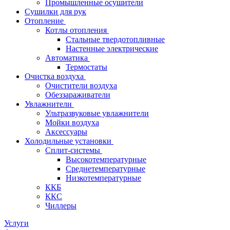
Промышленные осушители
Сушилки для рук
Отопление
Котлы отопления
Стальные твердотопливные
Настенные электрические
Автоматика
Термостаты
Очистка воздуха
Очистители воздуха
Обеззараживатели
Увлажнители
Ультразвуковые увлажнители
Мойки воздуха
Аксессуары
Холодильные установки
Сплит-системы
Высокотемпературные
Среднетемпературные
Низкотемпературные
ККБ
ККС
Чиллеры
Услуги